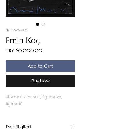
SKU: SVN-1123
Emin Koç
Price
TRY 60,000.00
Add to Cart
Buy Now
abstract, abstrakt, figurative,
figüratif
Eser Bilgileri