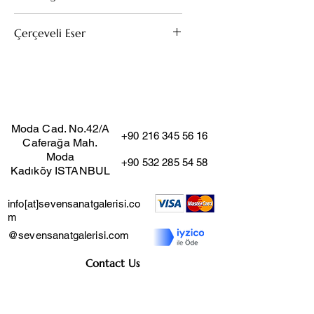
Tuval Üzeri Yağlıboya
Çerçeveli Eser
2008
70x50
Bu eserin kendi çerçevesi mevcuttur.
(Çıkarıldığı taktirde fiyat değişmez)
Moda Cad. No.42/A
+90 216 345 56 16
Caferağa Mah.
Moda
+90 532 285 54 58
Kadıköy ISTANBUL
info[at]sevensanatgalerisi.co
m
@sevensanatgalerisi.com
Contact Us
Job Application Form
Distance Sales Agreement