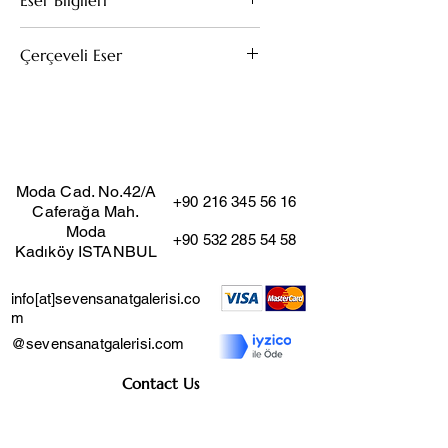
Eser Bilgileri
Kağıt Üzeri Pastel
Çerçeveli Eser
58x42
Bu eserin kendi çerçevesi mevcuttur.
(Çıkarıldığı taktirde fiyat değişmez)
Moda Cad. No.42/A
+90 216 345 56 16
Caferağa Mah.
Moda
+90 532 285 54 58
Kadıköy ISTANBUL
info[at]sevensanatgalerisi.co
m
@sevensanatgalerisi.com
Contact Us
Job Application Form
Distance Sales Agreement