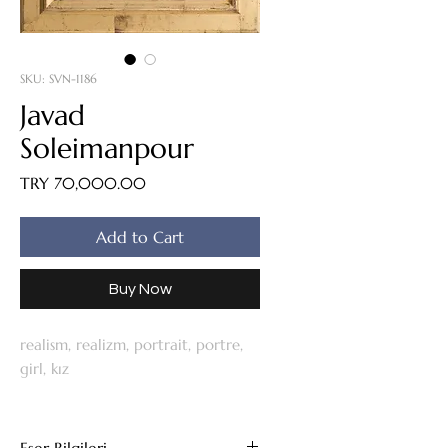
SKU: SVN-1186
Javad
Soleimanpour
Price
TRY 70,000.00
Add to Cart
Buy Now
realism, realizm, portrait, portre,
girl, kız