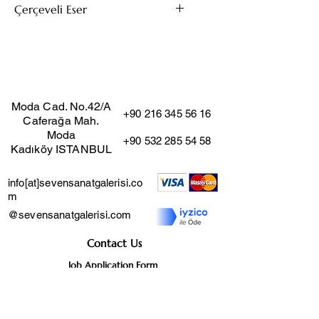
Çerçeveli Eser
70x70
Bu eserin kendi çerçevesi mevcuttur.
(Çıkarıldığı taktirde fiyat değişmez)
Moda Cad. No.42/A
+90 216 345 56 16
Caferağa Mah.
Moda
+90 532 285 54 58
Kadıköy ISTANBUL
info[at]sevensanatgalerisi.co
m
@sevensanatgalerisi.com
Contact Us
Job Application Form
Distance Sales Agreement
User Agreement
Cancellation and Return