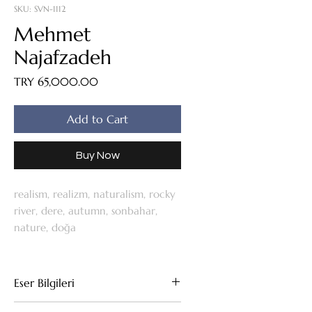
SKU: SVN-1112
Mehmet
Najafzadeh
Price
TRY 65,000.00
Add to Cart
Buy Now
realism, realizm, naturalism, rocky
river, dere, autumn, sonbahar,
nature, doğa
Eser Bilgileri
Tuval Üzeri Yağlıboya