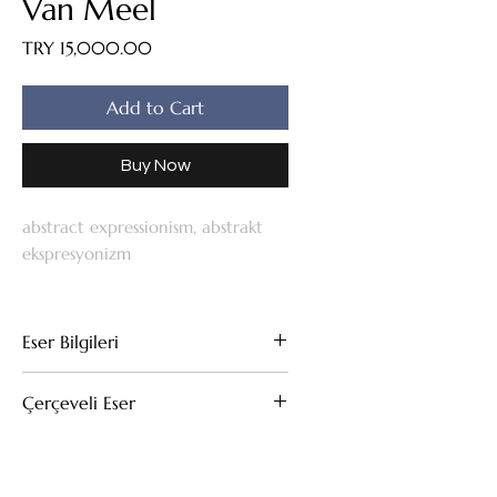
Van Meel
Price
TRY 15,000.00
Add to Cart
Buy Now
abstract expressionism, abstrakt
ekspresyonizm
Eser Bilgileri
Tuval Üzeri Yağlıboya
Çerçeveli Eser
39x59
Bu eserin kendi çerçevesi mevcuttur.
(Çıkarıldığı taktirde fiyat değişmez)