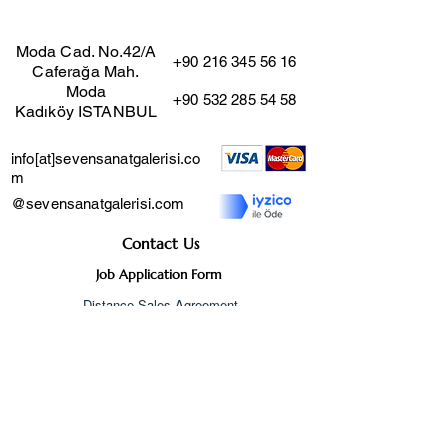
Moda Cad. No.42/A
+90 216 345 56 16
Caferağa Mah.
Moda
+90 532 285 54 58
Kadıköy ISTANBUL
info[at]sevensanatgalerisi.co
m
@sevensanatgalerisi.com
Contact Us
Job Application Form
Distance Sales Agreement
User Agreement
Cancellation and Return
Policy
Privacy Agreement