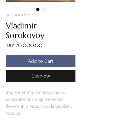
SKU: SVN-1256
Vladimir
Sorokovoy
Price
TRY 70,000.00
Add to Cart
Buy Now
impressionism, empresyonizm,
expressionism, ekspresyonizm,
flowers in a vase, vazoda çiçekler,
rose, gül