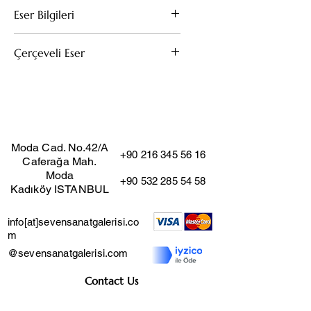
Eser Bilgileri
Tuval Üzeri Yağlıboya
Çerçeveli Eser
60x50
Bu eserin kendi çerçevesi mevcuttur.
(Çıkarıldığı taktirde fiyat değişmez)
Moda Cad. No.42/A
+90 216 345 56 16
Caferağa Mah.
Moda
+90 532 285 54 58
Kadıköy ISTANBUL
info[at]sevensanatgalerisi.co
m
@sevensanatgalerisi.com
Contact Us
Job Application Form