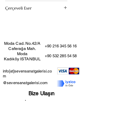
Tuval Üzeri Yağlıboya
Çerçeveli Eser
120x90
Bu eserin kendi çerçevesi mevcuttur.
(Çıkarıldığı taktirde fiyat değişmez)
Moda Cad. No.42/A
+90 216 345 56 16
Caferağa Mah.
Moda
+90 532 285 54 58
Kadıköy ISTANBUL
info[at]sevensanatgalerisi.co
m
@sevensanatgalerisi.com
Bize Ulaşın
İş Başvuru Formu
Mesafeli Satış Sözleşmesi