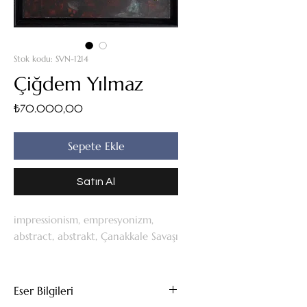
Stok kodu: SVN-1214
Çiğdem Yılmaz
Fiyat
₺70.000,00
Sepete Ekle
Satın Al
impressionism, empresyonizm,
abstract, abstrakt, Çanakkale Savaşı
Eser Bilgileri