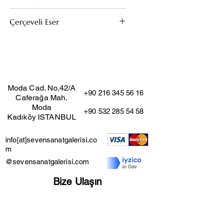
Tuval Üzeri Yağlıboya
Çerçeveli Eser
70x50
Bu eserin kendi çerçevesi mevcuttur.
(Çıkarıldığı taktirde fiyat değişmez)
Moda Cad. No.42/A
+90 216 345 56 16
Caferağa Mah.
Moda
+90 532 285 54 58
Kadıköy ISTANBUL
info[at]sevensanatgalerisi.co
m
@sevensanatgalerisi.com
Bize Ulaşın
İş Başvuru Formu
Mesafeli Satış Sözleşmesi