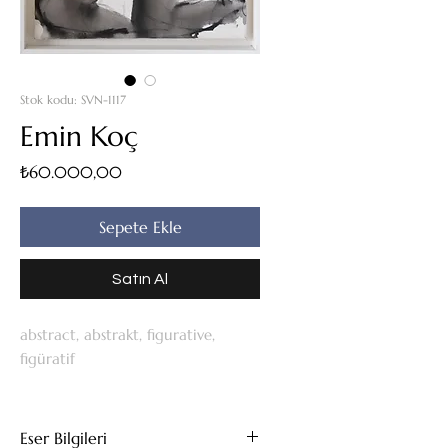
Stok kodu: SVN-1117
Emin Koç
Fiyat
₺60.000,00
Sepete Ekle
Satın Al
abstract, abstrakt, figurative,
figüratif
Eser Bilgileri