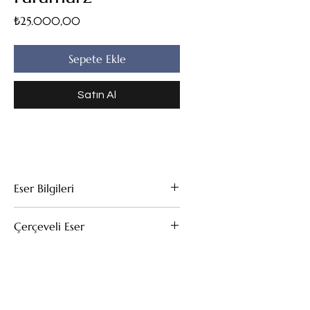
Fiyat
₺25.000,00
Sepete Ekle
Satın Al
Eser Bilgileri
Tuval Üzeri Yağlıboya
Çerçeveli Eser
50x70
Bu eserin kendi çerçevesi mevcuttur.
(Çıkarıldığı taktirde fiyat değişmez)