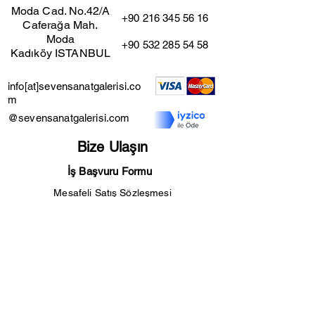
Moda Cad. No.42/A
+90 216 345 56 16
Caferağa Mah.
Moda
+90 532 285 54 58
Kadıköy ISTANBUL
info[at]sevensanatgalerisi.co
m
@sevensanatgalerisi.com
Bize Ulaşın
İş Başvuru Formu
Mesafeli Satış Sözleşmesi
Kullanıcı Şartları
İade ve İptal Şartları
Gizlilik Sözleşmesi
Seven Sanat Galerisi™ 2024
sevenos<3