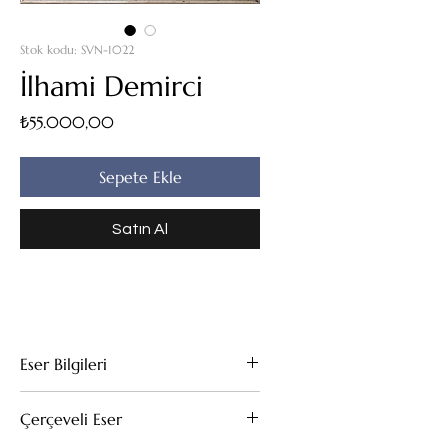
Stok kodu: SVN-1022
İlhami Demirci
Fiyat
₺55.000,00
Sepete Ekle
Satın Al
Eser Bilgileri
Tuval Üzeri Yağlıboya
Çerçeveli Eser
56x46