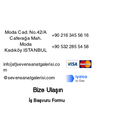
Bu eserin kendi çerçevesi mevcuttur.
(Çıkarıldığı taktirde fiyat değişmez)
Moda Cad. No.42/A
+90 216 345 56 16
Caferağa Mah.
Moda
+90 532 285 54 58
Kadıköy ISTANBUL
info[at]sevensanatgalerisi.co
m
@sevensanatgalerisi.com
Bize Ulaşın
İş Başvuru Formu
Mesafeli Satış Sözleşmesi
Kullanıcı Şartları
İade ve İptal Şartları
Gizlilik Sözleşmesi