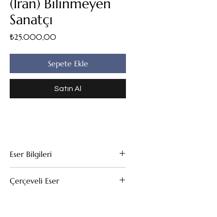
(Iran) Bilinmeyen
Sanatçı
Fiyat
₺25.000,00
Sepete Ekle
Satın Al
Eser Bilgileri
Kağıt Üzeri Pastel
Çerçeveli Eser
31x43
Bu eserin kendi çerçevesi mevcuttur.
(Çıkarıldığı taktirde fiyat değişmez)