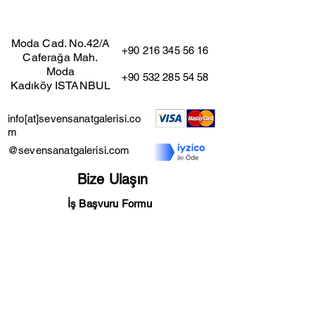
Moda Cad. No.42/A
+90 216 345 56 16
Caferağa Mah.
Moda
+90 532 285 54 58
Kadıköy ISTANBUL
info[at]sevensanatgalerisi.co
m
@sevensanatgalerisi.com
Bize Ulaşın
İş Başvuru Formu
Mesafeli Satış Sözleşmesi
Kullanıcı Şartları
İade ve İptal Şartları
Gizlilik Sözleşmesi