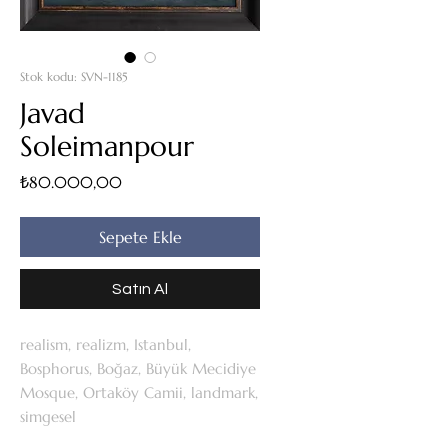
Stok kodu: SVN-1185
Javad
Soleimanpour
Fiyat
₺80.000,00
Sepete Ekle
Satın Al
realism, realizm, Istanbul,
Bosphorus, Boğaz, Büyük Mecidiye
Mosque, Ortaköy Camii, landmark,
simgesel