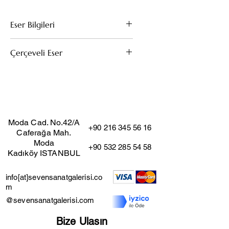
Eser Bilgileri
Kağıt Üzeri Pastel
Çerçeveli Eser
2019
54x72
Bu eserin kendi çerçevesi mevcuttur.
(Çıkarıldığı taktirde fiyat değişmez)
Moda Cad. No.42/A
+90 216 345 56 16
Caferağa Mah.
Moda
+90 532 285 54 58
Kadıköy ISTANBUL
info[at]sevensanatgalerisi.co
m
@sevensanatgalerisi.com
Bize Ulaşın