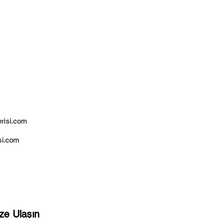
erisi.com
si.com
ze Ulaşın