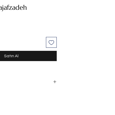
jafzadeh
Satın Al
oya