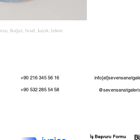
orus, Boğaz, boat, kayık, tekne
+90 216 345 56 16
info[at]sevensanatgal
+90 532 285 54 58
@sevensanatgaleri
Bi
İş Başvuru Formu