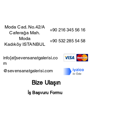
(Çıkarıldığı taktirde fiyat değişmez)
Moda Cad. No.42/A
+90 216 345 56 16
Caferağa Mah.
Moda
+90 532 285 54 58
Kadıköy ISTANBUL
info[at]sevensanatgalerisi.co
m
@sevensanatgalerisi.com
Bize Ulaşın
İş Başvuru Formu
Mesafeli Satış Sözleşmesi
Kullanıcı Şartları
İade ve İptal Şartları
Gizlilik Sözleşmesi