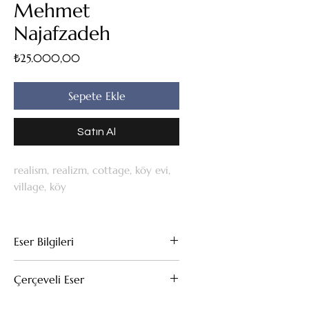
Mehmet
Najafzadeh
Fiyat
₺25.000,00
Sepete Ekle
Satın Al
realism, realizm, cottage, köy evi,
village, köy
Eser Bilgileri
Tuval Üzeri Yağlıboya
Çerçeveli Eser
40X50
Bu eserin kendi çerçevesi mevcuttur.