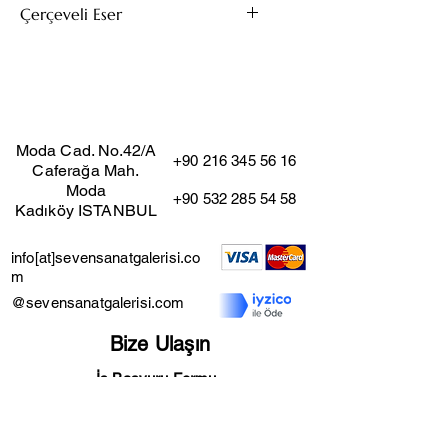
Çerçeveli Eser
25x19
Bu eserin kendi çerçevesi mevcuttur.
(Çıkarıldığı taktirde fiyat değişmez)
Moda Cad. No.42/A
+90 216 345 56 16
Caferağa Mah.
Moda
+90 532 285 54 58
Kadıköy ISTANBUL
info[at]sevensanatgalerisi.co
m
@sevensanatgalerisi.com
Bize Ulaşın
İş Başvuru Formu
Mesafeli Satış Sözleşmesi
Kullanıcı Şartları
İade ve İptal Şartları