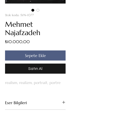
Stok kodu: SVN-1077
Mehmet
Najafzadeh
Fiyat
₺10.000,00
Sepete Ekle
Satın Al
realism, realizm, portrait, portre
Eser Bilgileri
Kağıt Üzeri Suluboya