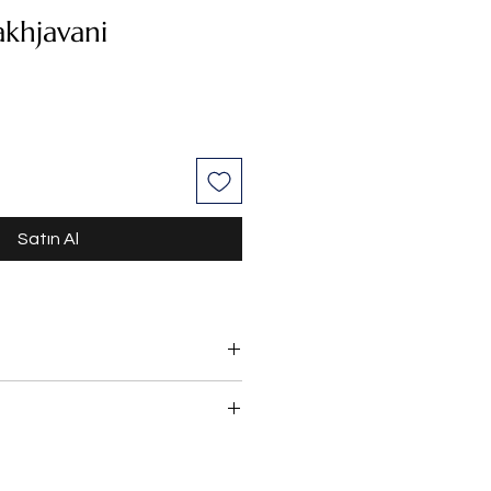
khjavani
Satın Al
oya
vesi mevcuttur.
iyat değişmez)