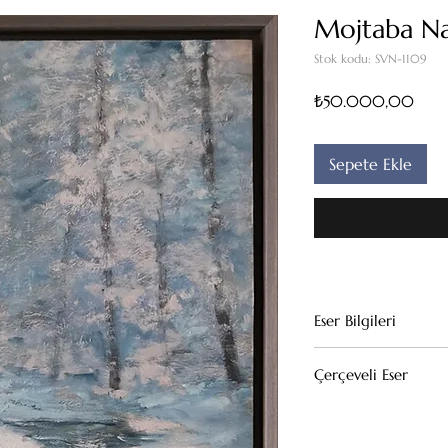
Mojtaba Na
Stok kodu: SVN-1109
Fiyat
₺50.000,00
Sepete Ekle
Eser Bilgileri
Tuval Üzeri Yağlıb
Çerçeveli Eser
50x45
Bu eserin kendi çerçe
(Çıkarıldığı taktirde f