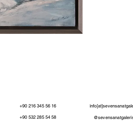
+90 216 345 56 16
info[at]sevensanatgal
+90 532 285 54 58
@sevensanatgaleri