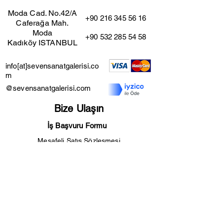
Moda Cad. No.42/A
+90 216 345 56 16
Caferağa Mah.
Moda
+90 532 285 54 58
Kadıköy ISTANBUL
info[at]sevensanatgalerisi.co
m
@sevensanatgalerisi.com
Bize Ulaşın
İş Başvuru Formu
Mesafeli Satış Sözleşmesi
Kullanıcı Şartları
İade ve İptal Şartları
Gizlilik Sözleşmesi
Seven Sanat Galerisi™ 2024
sevenos<3