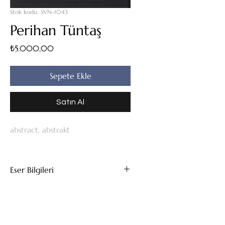
Stok kodu: SVN-1043
Perihan Tüntaş
Fiyat
₺5.000,00
Sepete Ekle
Satın Al
abstract, abstrakt
Eser Bilgileri
Tuval Üzeri Yağlıboya
30x25