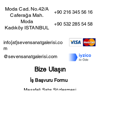
Moda Cad. No.42/A
+90 216 345 56 16
Caferağa Mah.
Moda
+90 532 285 54 58
Kadıköy ISTANBUL
info[at]sevensanatgalerisi.co
m
@sevensanatgalerisi.com
Bize Ulaşın
İş Başvuru Formu
Mesafeli Satış Sözleşmesi
Kullanıcı Şartları
İade ve İptal Şartları
Gizlilik Sözleşmesi
Seven Sanat Galerisi™ 2024
sevenos<3