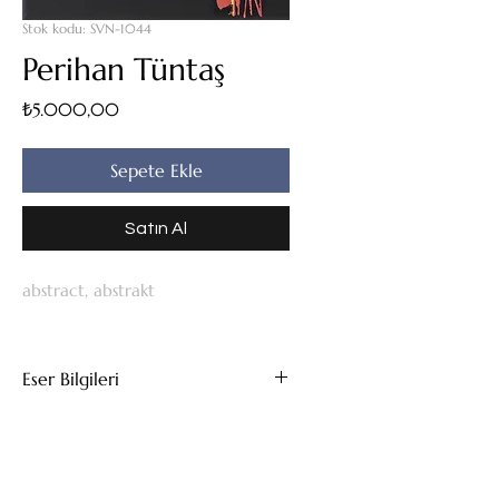
Stok kodu: SVN-1044
Perihan Tüntaş
Fiyat
₺5.000,00
Sepete Ekle
Satın Al
abstract, abstrakt
Eser Bilgileri
Tuval Üzeri Yağlıboya
30x25